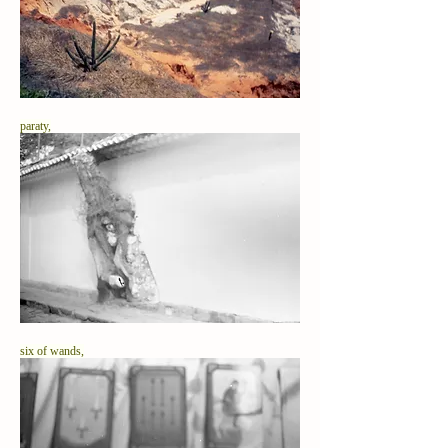
paraty,
six of wands,