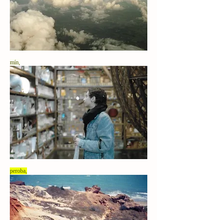
mín,
peroba
,